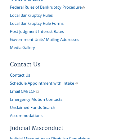
(link is external)
Federal Rules of Bankruptcy Procedure
Local Bankruptcy Rules
Local Bankruptcy Rule Forms
Post Judgment Interest Rates
Government Units' Mailing Addresses
Media Gallery
Contact Us
Contact Us
(link is external)
Schedule Appointment with Intake
(link sends e-mail)
Email CM/ECF
Emergency Motion Contacts
Unclaimed Funds Search
Accommodations
Judicial Misconduct
Judicial Misconduct or Disability Complaints